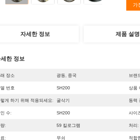
가
자세한 정보
제품 설명
세한 정보
래 장소
광동, 중국
브랜
델 번호
SH200
상품 
렇게 하기 위해 적용되세요:
굴삭기
동력 
인 수:
SH200
사이즈
량:
59 킬로그램
처리:
료:
무쇠
적합한