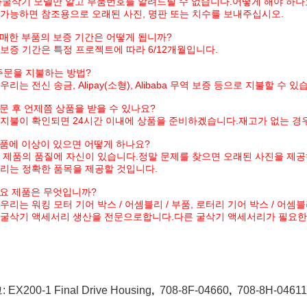
나
굴삭기 모델만 알고 부품번호를 알려드릴 수 없습니다.어떻게 해야 하나
가능하면 참조용으로 오래된 사진, 명판 또는 치수를 보내주십시오.
매한 부품의 보증 기간은 어떻게 됩니까?
보증 기간은 특정 프로젝트에 따라 6/12개월입니다.
주문을 지불하는 방법?
우리는 전신 송금, Alipay(소형), Alibaba 무역 보증 등으로 지불할 수 있
문 후 언제쯤 상품을 받을 수 있나요?
지불이 확인되면 24시간 이내에 상품을 준비하겠습니다.재고가 없는 경
품에 이상이 있으면 어떻게 하나요?
 제품의 품질에 자신이 있습니다.정말 문제를 찾으면 오래된 사진을 제공
리는 정확한 품목을 제공할 것입니다.
요 제품은 무엇입니까?
우리는 워킹 모터 기어 박스 / 어셈블리 / 부품, 로터리 기어 박스 / 어셈블리
굴삭기 액세서리 생산을 전문으로합니다.다른 굴삭기 액세서리가 필요한 
:
EX200-1 Final Drive Housing
,
708-8F-04660
,
708-8H-04611