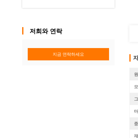
저희와 연락
지금 연락하세요
자
원
모
그
마
중
재