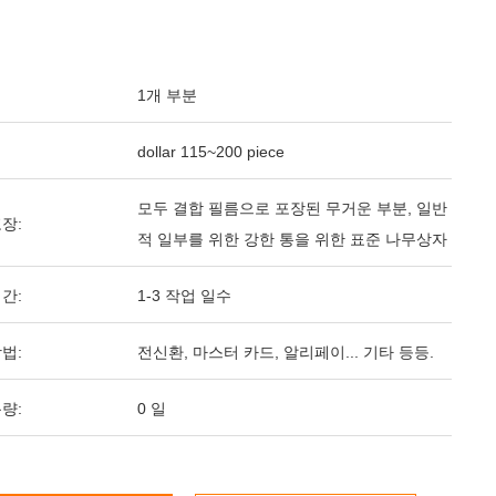
1개 부분
dollar 115~200 piece
모두 결합 필름으로 포장된 무거운 부분, 일반
장:
적 일부를 위한 강한 통을 위한 표준 나무상자
간:
1-3 작업 일수
법:
전신환, 마스터 카드, 알리페이... 기타 등등.
량:
0 일