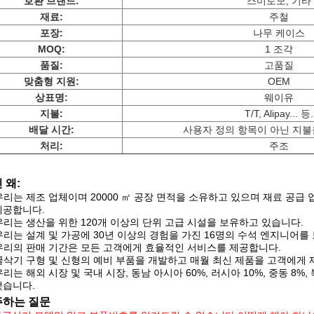
호환 브랜드:
스미토모, 기타
재료:
주철
포장:
나무 케이스
MOQ:
1 조각
품질:
고품질
맞춤형 지원:
OEM
상표명:
웨이유
지불:
T/T, Alipay... 등.
배달 시간:
사용자 정의 항목이 아닌 지불을
처리:
주조
 왜:
우리는 제조 업체이며 20000 ㎡ 공장 면적을 소유하고 있으며 재료 공
제공합니다.
우리는 생산을 위한 120개 이상의 단위 고급 시설을 보유하고 있습니다.
우리는 설계 및 가공에 30년 이상의 경험을 가진 16명의 수석 엔지니어를
우리의 판매 기간은 모든 고객에게 효율적인 서비스를 제공합니다.
굴삭기 구형 및 신형의 예비 부품을 개발하고 매월 최신 제품을 고객에게 
우리는 해외 시장 및 국내 시장, 동남 아시아 60%, 러시아 10%, 중동 8%,
했습니다.
주하는 질문