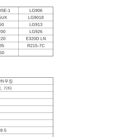
0SE-1
LG906
5UX
LG9018
60
LG913
200
LG926
220
E320D LN
35
R215-7C
50
 하우징
, 기타
8.5