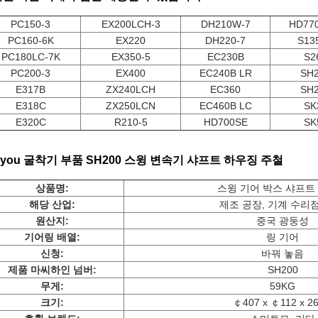
PC150-3
EX200LCH-3
DH210W-7
HD77
PC160-6K
EX220
DH220-7
S13
PC180LC-7K
EX350-5
EC230B
S2
PC200-3
EX400
EC240B LR
SH
E317B
ZX240LCH
EC360
SH
E318C
ZX250LCN
EC460B LC
SK
E320C
R210-5
HD700SE
SK
iyou 굴착기 부품 SH200 스윙 변속기 샤프트 하우징 주철
상품명
:
스윙 기어 박스 샤프트
해당 산업:
제조 공장, 기계 수리점
원산지:
중국 광둥성
기어링 배열:
링 기어
신청:
바꿔 놓음
제품 마
씨
하인 넘버
:
SH200
무게:
59KG
크기:
￠407 x ￠112 x 26