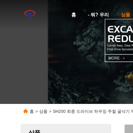
홈
- 뭐? 우리
상품
홈
>
상품
>
SH200 최종 드라이브 하우징 주철 굴삭기
상품