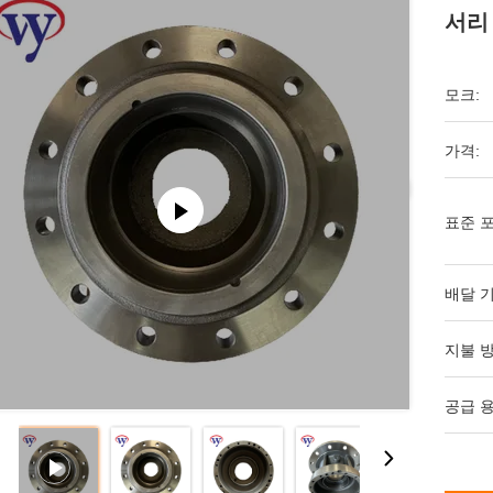
서리
모크:
가격:
표준 포
배달 기
지불 방
공급 용