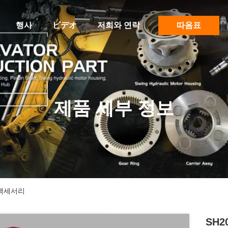
행사
ビデオ
저희와 연락
따옴표
제품 세부 정보
 액세서리
SH