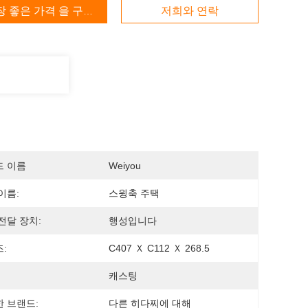
장 좋은 가격 을 구하라
저희와 연락
드 이름
Weiyou
이름:
스윙축 주택
전달 장치:
행성입니다
:
C407 Ｘ C112 Ｘ 268.5
캐스팅
 브랜드:
다른 히다찌에 대해