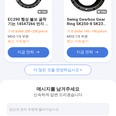
우리 에 관한 것
공장 투어
EC290 행성 볼보 굴착
Swing Gearbox Gear
기는 14547266 반지 장
Ring SK250-8 SK230-
품질 관리
치 차동 부속을 분해합
6 Swing Final Drive
가격:
dollar 200~250 piece
가격:
dollar 145~190 piece
니다
Ring Gear
MOQ:
1개 부분
MOQ:
1개 부분
LQ32W01005P1
저희와 연락
최신 가격 받기
최신 가격 받기
뉴스
지금 연락
지금 연락
사건
더 많은 것을 전망하십시오
견적 요청
메시지를 남겨주세요
신속하게 답변 드리겠습니다
굴착기 변속기
굴착기 그네 변속기