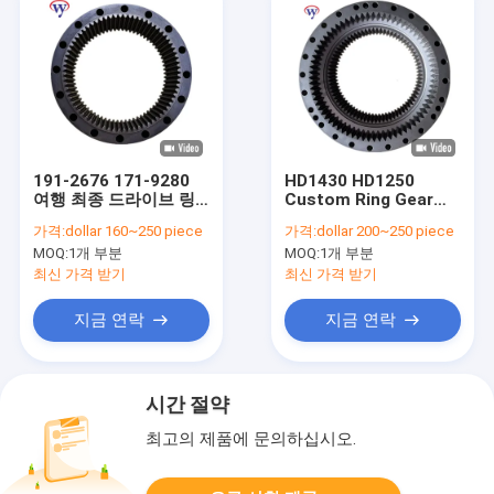
191-2676 171-9280
HD1430 HD1250
여행 최종 드라이브 링
Custom Ring Gear
기어 E325C E329C
Travel Gearbox
가격:
dollar 160~250 piece
가격:
dollar 200~250 piece
E329D E324 E324D
Sumitomo Spare
MOQ:
1개 부분
MOQ:
1개 부분
Parts SH350 619-
87719001
최신 가격 받기
최신 가격 받기
지금 연락
지금 연락
시간 절약
최고의 제품에 문의하십시오.