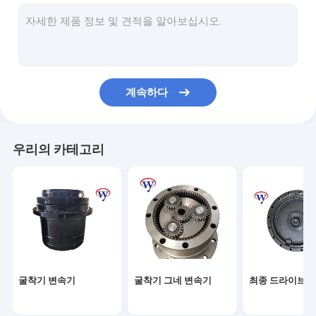
최종 드라이브 커버
행성 운반대 집합
파이널 드라이브 허브
계속하다
스윙 피니언
최종 드라이브 하우징
우리의 카테고리
기어박스 링 기어
행성 장치 운반대
굴삭기 수력 원동기
굴착기 드라이브 모터
굴착기 변속기
굴착기 그네 변속기
최종 드라이브 
모터 변속기 부품