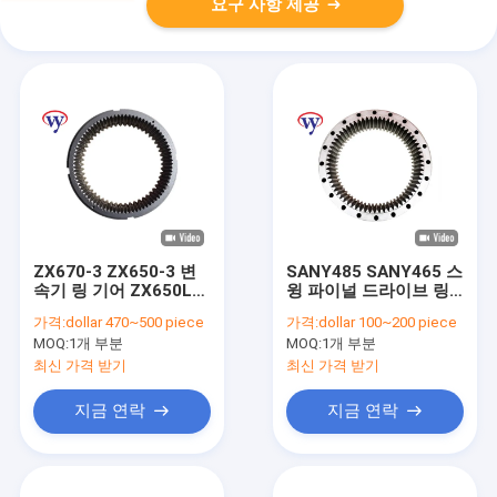
요구 사항 제공
ZX670-3 ZX650-3 변
SANY485 SANY465 스
속기 링 기어 ZX650LC-
윙 파이널 드라이브 링
3 여행 변속기 기어 링
기어 XCMG490 Sany
가격:
dollar 470~500 piece
가격:
dollar 100~200 piece
0985622
굴삭기 부품
MOQ:
1개 부분
MOQ:
1개 부분
최신 가격 받기
최신 가격 받기
지금 연락
지금 연락