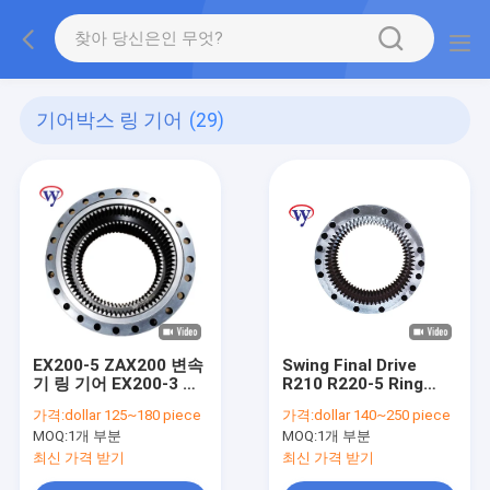
기어박스 링 기어
(29)
EX200-5 ZAX200 변속
Swing Final Drive
기 링 기어 EX200-3 싱
R210 R220-5 Ring
크로나이저 링
Gear Box DH220-2
가격:
dollar 125~180 piece
가격:
dollar 140~250 piece
1020184 1018789
Custom Ring And
MOQ:
1개 부분
MOQ:
1개 부분
1025787
Pinion Gears
최신 가격 받기
최신 가격 받기