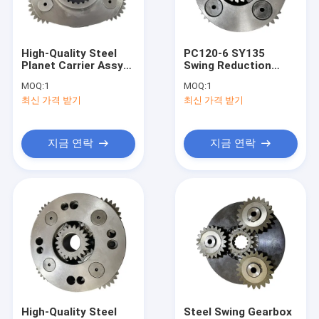
우리 에 관한 것
공장 투어
High-Quality Steel
PC120-6 SY135
Planet Carrier Assy
Swing Reduction
품질 관리
for Hitachi Zx240-3
Gear Planetary
MOQ:
1
MOQ:
1
with 20KG Weight
Carrier Assy with 3
최신 가격 받기
최신 가격 받기
and 1-3 Days Delivery
Months Warranty for
저희와 연락
Komatsu Excavator
Gearbox
뉴스
지금 연락
지금 연락
사건
견적 요청
굴착기 변속기
굴착기 그네 변속기
High-Quality Steel
Steel Swing Gearbox