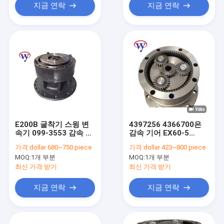
지금 연락
지금 연락
E200B 굴착기 스윙 변
4397256 4366700은
속기 099-3553 감속 기
감속 기어 EX60-5
어 SG08E 펌프
EX60LC-5 회전식 환원
가격:
dollar 680~750 piece
가격:
dollar 423~800 piece
제를 흔듭니다
MOQ:
1개 부분
MOQ:
1개 부분
최신 가격 받기
최신 가격 받기
지금 연락
지금 연락