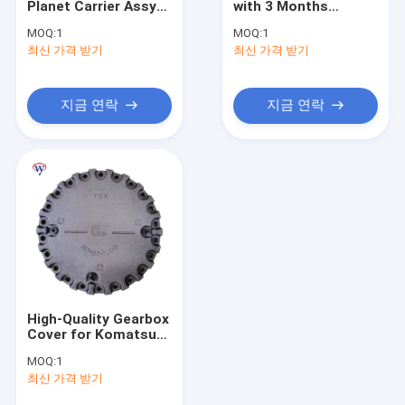
Planet Carrier Assy
with 3 Months
최종 드라이브 커버
for Sany 285 Stage 3
Warranty and 15KG
MOQ:
1
MOQ:
1
Travel Gearbox with
Weight for
최신 가격 받기
행성 운반대 집합
최신 가격 받기
3 Days Delivery
SUMITOMO SH200-5
SH210-5 SH240-5
CASE CX210B
파이널 드라이브 허브
CX220B
지금 연락
지금 연락
스윙 피니언
최종 드라이브 하우징
기어박스 링 기어
행성 장치 운반대
굴삭기 수력 원동기
High-Quality Gearbox
굴착기 드라이브 모터
Cover for Komatsu
PC360 PC300-8
MOQ:
1
Excavator with 1
모터 변속기 부품
최신 가격 받기
Year Warranty and 1-
3 Days Delivery