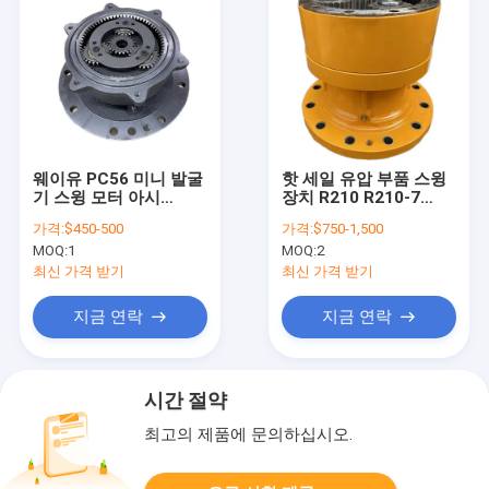
웨이유 PC56 미니 발굴
핫 세일 유압 부품 스윙
기 스윙 모터 아시
장치 R210 R210-7
PC56-7 PC57-7 스윙
31N6-10180 굴삭기 스
가격:
$450-500
가격:
$750-1,500
로터리 모터 22H-60-
윙 감속 기어박스
MOQ:
1
MOQ:
2
13201 스윙 기어박스
최신 가격 받기
최신 가격 받기
지금 연락
지금 연락
시간 절약
최고의 제품에 문의하십시오.