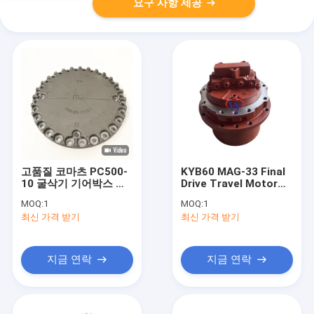
요구 사항 제공
고품질 코마츠 PC500-
KYB60 MAG-33 Final
10 굴삭기 기어박스 커
Drive Travel Motor
버, OEM 지원
Assy for B37
MOQ:
1
MOQ:
1
CAT303.5 EX35 SK40
최신 가격 받기
최신 가격 받기
TB035 35J with 3
Days Delivery
지금 연락
지금 연락