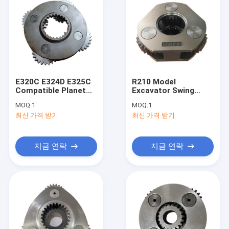
E320C E324D E325C
R210 Model
Compatible Planet
Excavator Swing
Carrier Assy
Gearbox with 6
MOQ:
1
MOQ:
1
Planetary Gear Set
Months Warranty and
최신 가격 받기
최신 가격 받기
with 20KG Weight
1-3 Days Delivery for
and 1-3 Days Delivery
Hyundai
Replacement
지금 연락
지금 연락
홈
제품
비디오