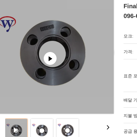
Fina
096-
모크:
가격:
표준 포
배달 기
지불 방
공급 용