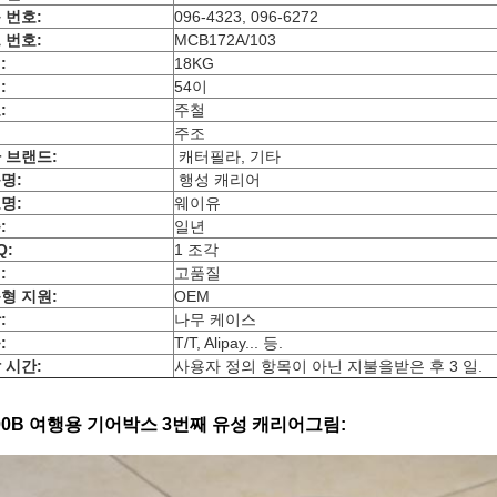
 번호:
096-4323, 096-6272
 번호:
MCB172A/103
:
18KG
어
:
5
4
이
:
주철
리
주조
 브랜드:
캐터필라, 기타
명:
행성 캐리어
명:
웨이유
:
일년
Q:
1 조각
:
고품질
형 지원:
OEM
:
나무 케이스
:
T/T, Alipay... 등.
 시간:
사용자 정의 항목이 아닌 지불을받은 후 3 일.
00B 여행용 기어박스 3번째 유성 캐리어
그림: