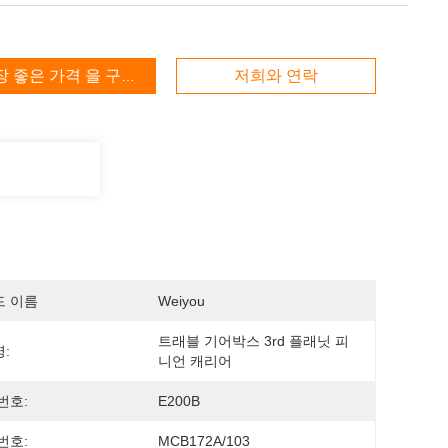
장 좋은 가격 을 구하라
저희와 연락
드 이름
Weiyou
트래블 기어박스 3rd 플래닛 피
:
니언 캐리어
번호:
E200B
번호:
MCB172A/103