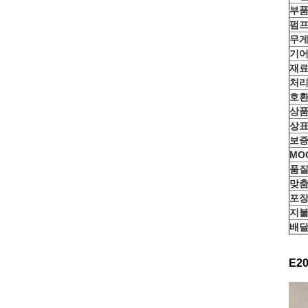
부품
펌프
무게
기
재료
처
호환
상품
상표
보증
MO
품질
맞춤
포장
지불
배달
E2