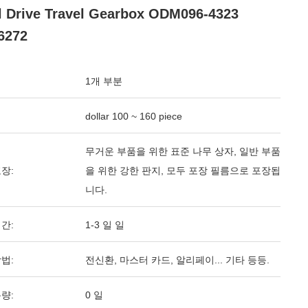
l Drive Travel Gearbox ODM096-4323
6272
1개 부분
dollar 100 ~ 160 piece
무거운 부품을 위한 표준 나무 상자, 일반 부품
장:
을 위한 강한 판지, 모두 포장 필름으로 포장됩
니다.
간:
1-3 일 일
법:
전신환, 마스터 카드, 알리페이... 기타 등등.
량:
0 일