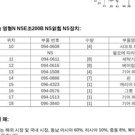
속
영형
N
NS
E조
200B
NS
얽힘
NS
장치
:
위치
부품 번호
수량
부품명
10
094-0608
[4]
샤프트 II
NS
필요에 따라
11
094-0611
[8]
세탁기
12
094-0616
[8]
베어링
13
094-1508
[4]
기어 II
14
095-0886
[7]
핀
15
096-4323
[1]
캐리어 II
16
094-0576
[1]
그릇
17
094-1513
[1]
기어 II
18
096-3840
[1]
기어 II
 왜:
는 해외 시장 및 국내 시장, 동남 아시아 60%, 러시아 10%, 중동 8%, 북