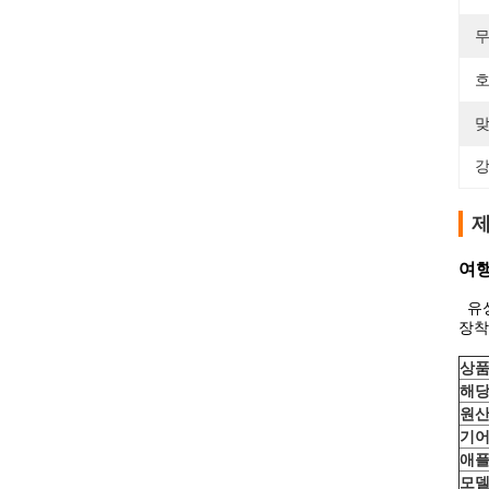
무
호
맞
강
제
여행
유
장착
상품
해당
원산
기어
애플
모델