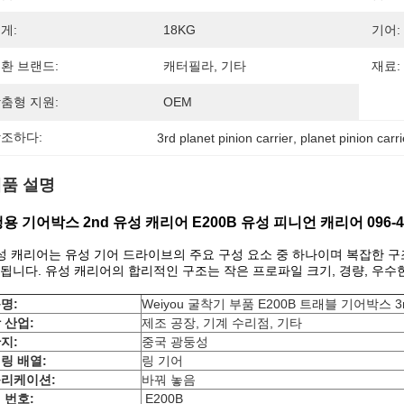
게:
18KG
기어:
환 브랜드:
캐터필라, 기타
재료:
춤형 지원:
OEM
조하다:
3rd planet pinion carrier
, 
planet pinion car
품 설명
용 기어박스 2nd 유성 캐리어 E200B 유성 피니언 캐리어 096-4
성 캐리어는 유성 기어 드라이브의 주요 구성 요소 중 하나이며 복잡한 구
됩니다. 유성 캐리어의 합리적인 구조는 작은 프로파일 크기, 경량, 우수한 
명:
Weiyou 굴착기 부품
E200B
트래블 기어박스 3
 산업:
제조 공장, 기계 수리점, 기타
지:
중국 광둥성
링 배열:
링 기어
리케이션:
바꿔 놓음
 번호
:
E200B