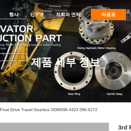
행사
ビデオ
저희와 연락
따옴표
제품 세부 정보
ry Final Drive Travel Gearbox ODM096-4323 096-6272
3rd 