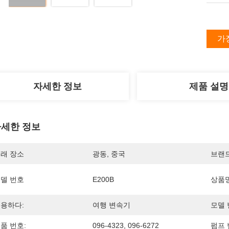
가
자세한 정보
제품 설명
세한 정보
래 장소
광동, 중국
브랜
델 번호
E200B
상품명
용하다:
여행 변속기
모델 
품 번호:
096-4323, 096-6272
펌프 