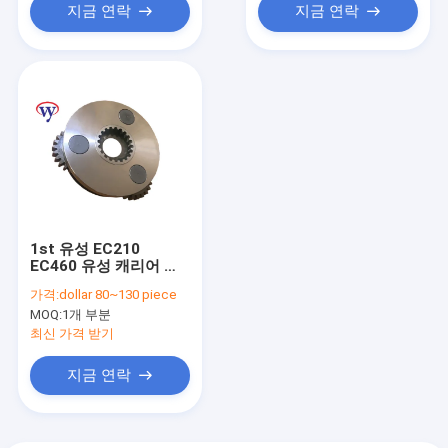
지금 연락
지금 연락
1st 유성 EC210
EC460 유성 캐리어 어
셈블리 SA7118-30400
가격:
dollar 80~130 piece
VOE14528725
MOQ:
1개 부분
최신 가격 받기
지금 연락